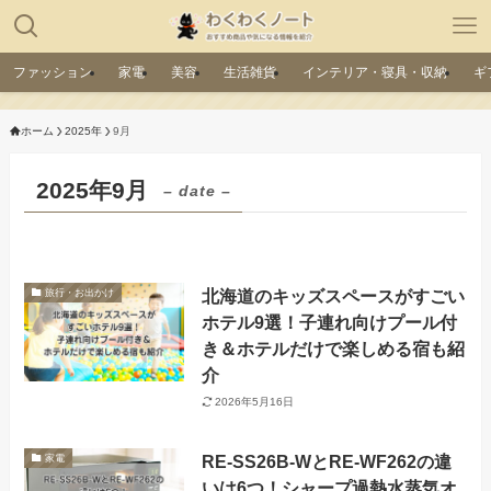
ファッション
家電
美容
生活雑貨
インテリア・寝具・収納
ギ
ホーム
2025年
9月
2025年9月
– date –
北海道のキッズスペースがすごい
旅行・お出かけ
ホテル9選！子連れ向けプール付
き＆ホテルだけで楽しめる宿も紹
介
2026年5月16日
RE-SS26B-WとRE-WF262の違
家電
いは6つ！シャープ過熱水蒸気オ