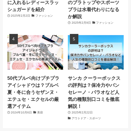
に入れるレディースラッ
のブラトップやスポーツ
シュガードを紹介
ブラは水着代わりになる
か解説
2025年2月2日
ファッション
2025年2月9日
ファッション
50代ブルベ向けプチプラ
サンカ クーラーボックス
アイシャドウは？ブルベ
の評判は？保冷力やバン
夏・冬に合うセザンヌ・
セレーノ・パラオなど人
エテュセ・エクセルの厳
気の種類別口コミを徹底
選アイテム
解説！
2024年10月6日
美容
2025年2月22日
アウトドア・スポーツ