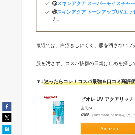
⑤
スキンアクア スーパーモイスチャー
⑥
スキンアクア トーンアップUVエッ
力。
最近では、白浮きしにくく、服を汚さないプ
服を汚さず、コスパ抜群の日焼け止めを探し
▼↓
迷ったらコレ！コスパ最強＆口コミ高評
ビオレ UV アクアリッチ
楽天24
¥968
（2026/08/07 06:03時点 | 
Amazon