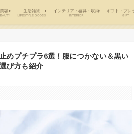
美容
生活雑貨
インテリア・寝具・収納
ギフト・プレ
EAUTY
LIFESTYLE GOODS
INTERIOR
GIFT
止めプチプラ6選！服につかない＆黒い
選び方も紹介
。