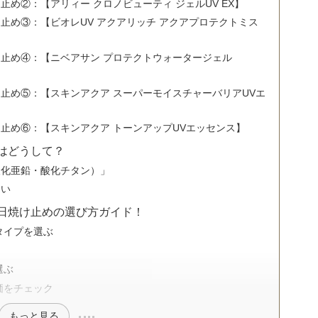
め②：【アリィー クロノビューティ ジェルUV EX】
止め③：【ビオレUV アクアリッチ アクアプロテクトミス
止め④：【ニベアサン プロテクトウォータージェル
止め⑤：【スキンアクア スーパーモイスチャーバリアUVエ
止め⑥：【スキンアクア トーンアップUVエッセンス】
はどうして？
酸化亜鉛・酸化チタン）」
すい
日焼け止めの選び方ガイド！
タイプを選ぶ
選ぶ
価をチェック
もっと見る