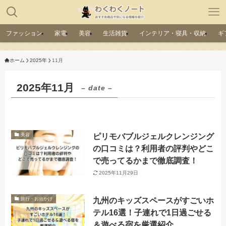
ファッション
家電
美容
生活雑貨
インテリア・寝具・収納
ギ
ホーム
2025年
11月
2025年11月
– date –
ピリモバブルジェルクレンジング
美容
の口コミは？利用者の評判やどこ
で売ってるかまで徹底調査！
2025年11月29日
九州のキッズスペースがすごいホ
旅行・お出かけ
テル16選！子連れで1日過ごせる
＆遊べる宿を厳選紹介