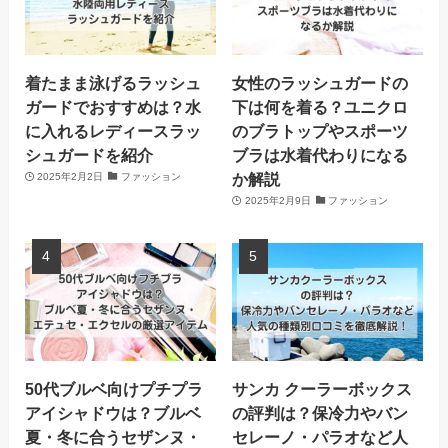
着たまま泳げるラッシュ
女性のラッシュガードの
ガードでおすすめは？水
下は何を着る？ユニクロ
に入れるレディースラッ
のブラトップやスポーツ
シュガードを紹介
ブラは水着代わりになる
か解説
2025年2月2日
ファッション
2025年2月9日
ファッション
50代ブルベ向けプチプラ
サンカ クーラーボックス
アイシャドウは？ブルベ
の評判は？保冷力やバン
夏・冬に合うセザンヌ・
セレーノ・パラオなど人