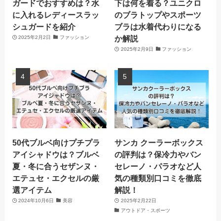
ガードでおすすめは？水
下は何を着る？ユニクロ
に入れるレディースラッ
のブラトップやスポーツ
シュガードを紹介
ブラは水着代わりになる
か解説
2025年2月2日
ファッション
2025年2月9日
ファッション
50代ブルベ向けプチプラ
サンカ クーラーボックス
アイシャドウは？ブルベ
の評判は？保冷力やバン
夏・冬に合うセザンヌ・
セレーノ・パラオなど人
エテュセ・エクセルの厳
気の種類別口コミを徹底
選アイテム
解説！
2024年10月6日
美容
2025年2月22日
アウトドア・スポーツ