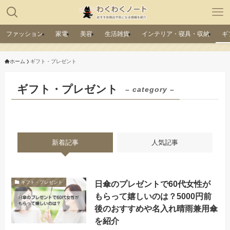
ファッション
家電
美容
生活雑貨
インテリア・寝具・収納
ギ
ホーム
ギフト・プレゼント
ギフト・プレゼント
– category –
新着記事
人気記事
日傘のプレゼントで60代女性が
ギフト・プレゼント
もらって嬉しいのは？5000円前
後のおすすめや名入れ晴雨兼用傘
を紹介