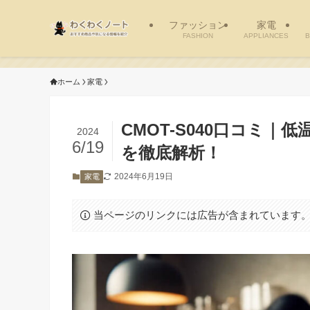
ファッション
家電
FASHION
APPLIANCES
B
ホーム
家電
CMOT-S040口コミ
2024
6/19
を徹底解析！
2024年6月19日
家電
当ページのリンクには広告が含まれています