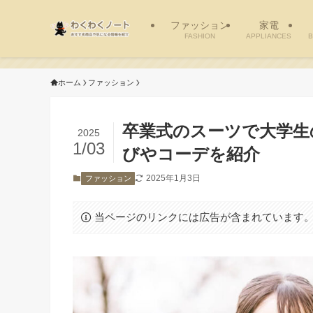
ファッション
家電
FASHION
APPLIANCES
B
ホーム
ファッション
卒業式のスーツで大学生
2025
1/03
びやコーデを紹介
2025年1月3日
ファッション
当ページのリンクには広告が含まれています