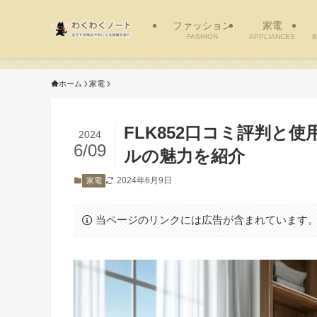
ファッション
家電
FASHION
APPLIANCES
B
ホーム
家電
FLK852口コミ評判と
2024
6/09
ルの魅力を紹介
2024年6月9日
家電
当ページのリンクには広告が含まれています